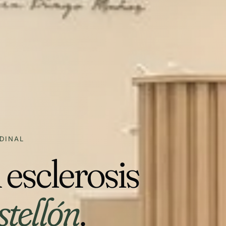
DINAL
 esclerosis
tellón
.